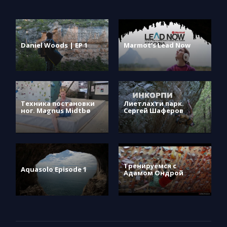
Daniel Woods | EP 1
Marmot’s Lead Now
Техника постановки
Лиетлахти парк.
ног. Magnus Midtbø
Сергей Шаферов
Тренируемся с
Aquasolo Episode 1
Адамом Ондрой