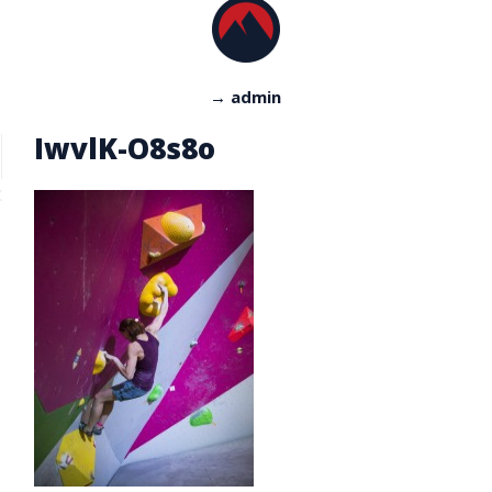
→ admin
IwvlK-O8s8o