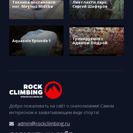
Техника постановки
Лиетлахти парк.
ног. Magnus Midtbø
Сергей Шаферов
Тренируемся с
Aquasolo Episode 1
Адамом Ондрой
Добро пожаловать на сайт о скалолазании! Самом
интересном и захватывающем виде спорта!
admin@rockclimbing.ru