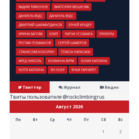
ВАДИМ ТИМОНОВ
ВИКТОРИЯ МЕШКОВА
ДАНИЕЛЬ ВУДС
ДАНИЭЛЬ ВУДС
ДМИТРИЙ ШАРАФУТДИНОВ
ЕРНЕЙ КРУДЕР
ИРИНА БАГОВА
КЛИП
ПАТЧИ УСОБИАГА
ПРИЗЕРЫ
РУСТАМ ГЕЛЬМАНОВ
СЕРГЕЙ ШАФЕРОВ
СТАНИСЛАВ КОКОРИН
ТОМОА НАРАСАКИ
ФРЕД НИКОЛЬ
ЮЛИАННА ВУРМ
ЮЛИЯ КАПЛИНА
ЮЛТЯ КАПЛИНА
ЯН ХОЕР
ЯНЬЯ ГАРНБРЕТ
Твиттер
Журнал
Видео
Твиты пользователя @rockclimbingrus
Август 2026
Пн
Вт
Ср
Чт
Пт
Сб
Вс
1
2