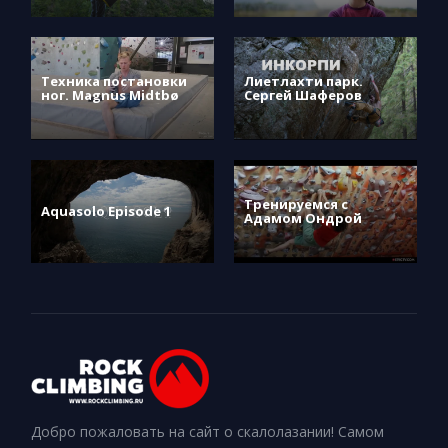
Техника постановки
Лиетлахти парк.
ног. Magnus Midtbø
Сергей Шаферов
Тренируемся с
Aquasolo Episode 1
Адамом Ондрой
Добро пожаловать на сайт о скалолазании! Самом