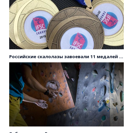
Российские скалолазы завоевали 11 медалей на первенстве Европы!