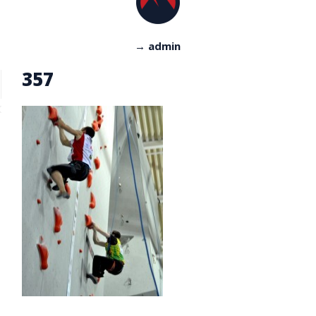
→ admin
357