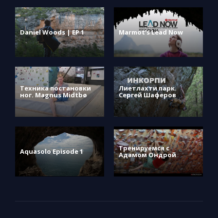
Daniel Woods | EP 1
Marmot’s Lead Now
Техника постановки
Лиетлахти парк.
ног. Magnus Midtbø
Сергей Шаферов
Тренируемся с
Aquasolo Episode 1
Адамом Ондрой