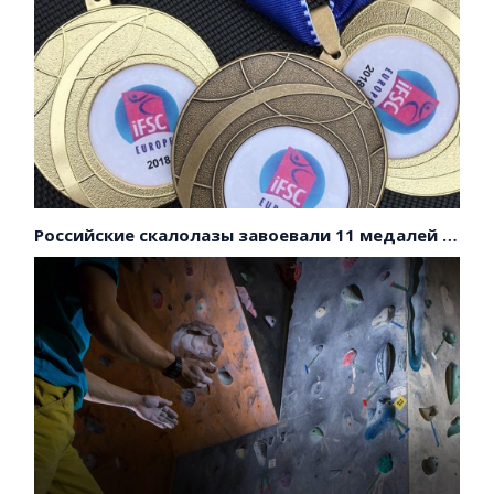
Российские скалолазы завоевали 11 медалей на первенстве Европы!