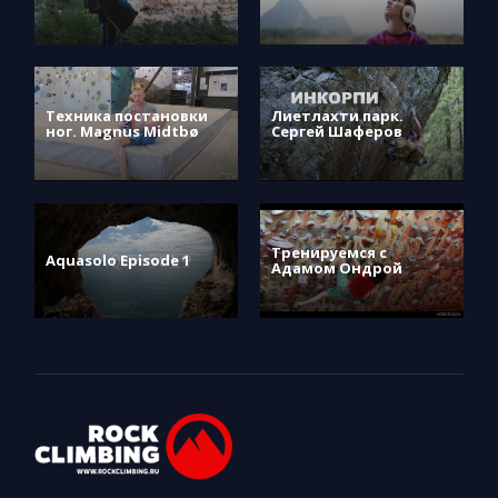
Техника постановки
Лиетлахти парк.
ног. Magnus Midtbø
Сергей Шаферов
Тренируемся с
Aquasolo Episode 1
Адамом Ондрой