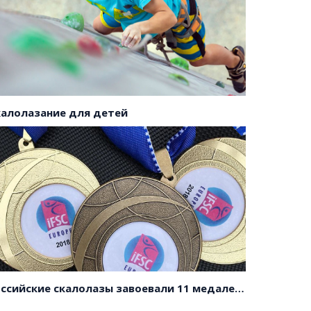
калолазание для детей
Российские скалолазы завоевали 11 медалей на первенстве Европы!