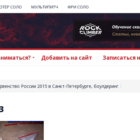
ОТЕР СОЛО
МУЛЬТИПИТЧ
ФРИ СОЛО
аниматься?
Добавить на сайт
Записаться 
рвенство России 2015 в Санкт-Петербурге, боулдеринг
кая
рг
3
адская
арский