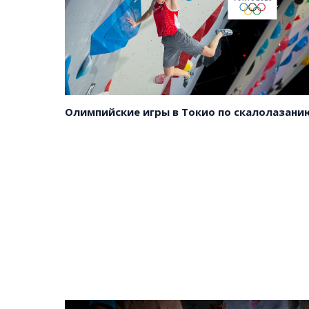
сайте
и
регион
Скачать
Все
анкету
города
Олимпийские игры в Токио по скалолазани
и
регион