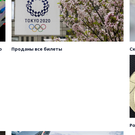
ы
С
ю
Проданы все билеты
ы