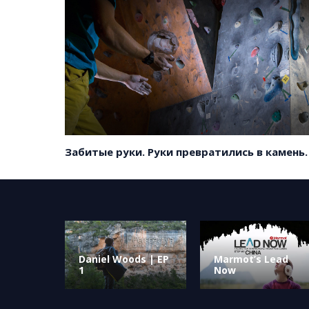
Забитые руки. Руки превратились в камень.
Daniel Woods | EP
Marmot’s Lead
1
Now