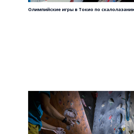
сайте
и
регион
Олимпийские игры в Токио по скалолазани
Скачать
Все
анкету
города
и
регион