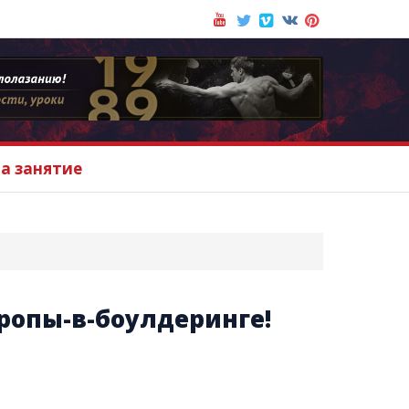
на занятие
опы-в-боулдеринге!