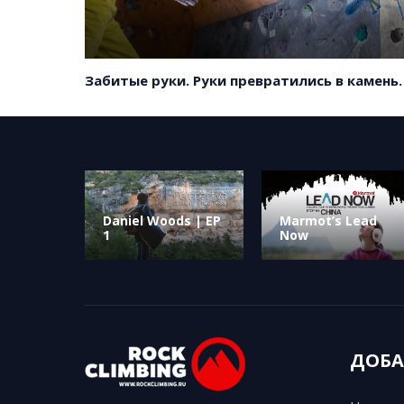
Забитые руки. Руки превратились в камень.
Daniel Woods | EP
Marmot’s Lead
1
Now
ДОБА