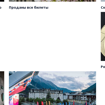
ы
С
ю
Проданы все билеты
ы