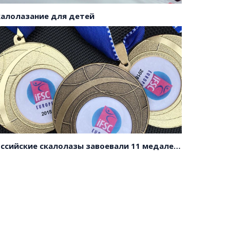
калолазание для детей
Российские скалолазы завоевали 11 медалей на первенстве Европы!