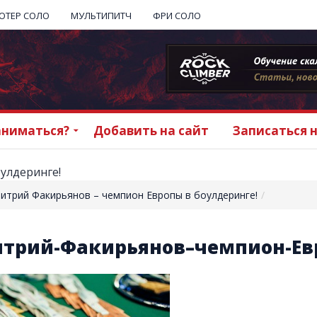
ОТЕР СОЛО
МУЛЬТИПИТЧ
ФРИ СОЛО
аниматься?
Добавить на сайт
Записаться 
улдеринге!
итрий Факирьянов – чемпион Европы в боулдеринге!
кая
рг
трий-Факирьянов–чемпион-Евр
адская
арский