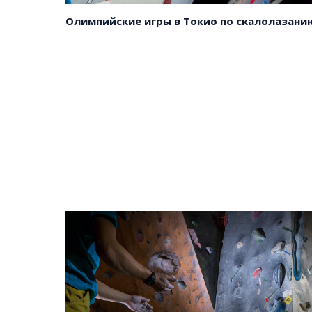
сайте
и
регион
Олимпийские игры в Токио по скалолазани
Скачать
Все
анкету
города
и
регион