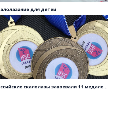
калолазание для детей
Российские скалолазы завоевали 11 медалей на первенстве Европы!