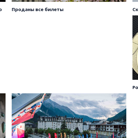
ы
С
ю
Проданы все билеты
ы