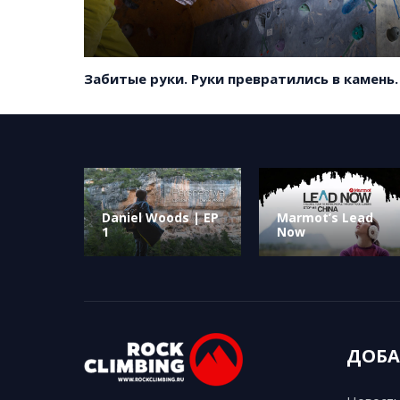
Забитые руки. Руки превратились в камень.
Daniel Woods | EP
Marmot’s Lead
1
Now
ДОБА