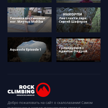
Техника постановки
Лиетлахти парк.
ног. Magnus Midtbø
Сергей Шаферов
Тренируемся с
Aquasolo Episode 1
Адамом Ондрой
Добро пожаловать на сайт о скалолазании! Самом
интересном и захватывающем виде спорта!