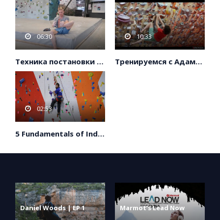
06:30
10:33
Техника постановки ног. Magnus Midtbø
Тренируемся с Адамом Ондрой
02:53
5 Fundamentals of Indoor Rock Climbing
Daniel Woods | EP 1
Marmot’s Lead Now