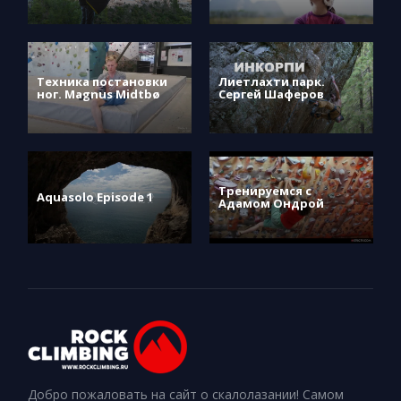
Техника постановки
Лиетлахти парк.
ног. Magnus Midtbø
Сергей Шаферов
Тренируемся с
Aquasolo Episode 1
Адамом Ондрой
Добро пожаловать на сайт о скалолазании! Самом