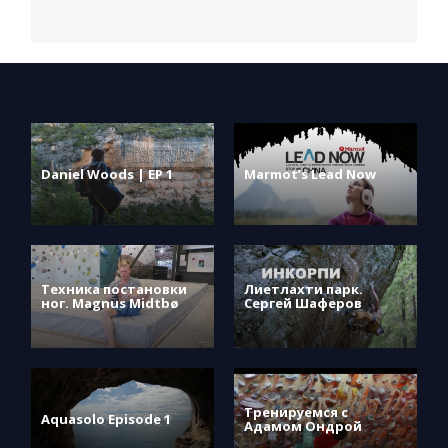
Daniel Woods | EP 1
Marmot’s Lead Now
Техника постановки
Лиетлахти парк.
ног. Magnus Midtbø
Сергей Шаферов
Тренируемся с
Aquasolo Episode 1
Адамом Ондрой