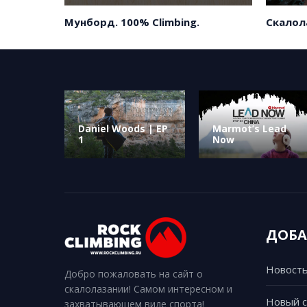
сайте
и
регион
Мунборд. 100% Climbing.
Скалол
Скачать
Все
анкету
города
и
Daniel Woods | EP
Marmot’s Lead
регион
1
Now
ДОБА
Новость
Добро пожаловать на сайт о
скалолазании! Самом интересном и
Новый 
захватывающем виде спорта!