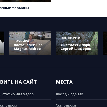
ы
азные термины
Техника
постановки ног.
Лиетлахти парк.
ы
Magnus Midtbø
Сергей Шаферов
ВИТЬ НА САЙТ
МЕСТА
, статью или видео
Фасады зданий
скалодром
Скалодромы