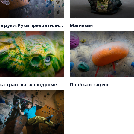
Забитые руки. Руки превратились в камень.
Магнезия
кая
рг
 скалолазанию
ка трасс на скалодроме
Пробка в зацепе.
ы