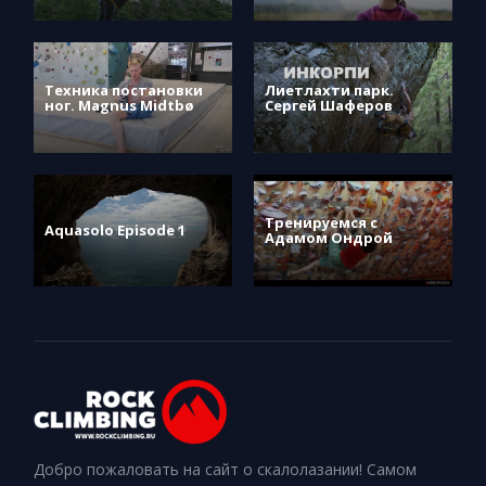
Техника постановки
Лиетлахти парк.
ног. Magnus Midtbø
Сергей Шаферов
Тренируемся с
Aquasolo Episode 1
Адамом Ондрой
Добро пожаловать на сайт о скалолазании! Самом