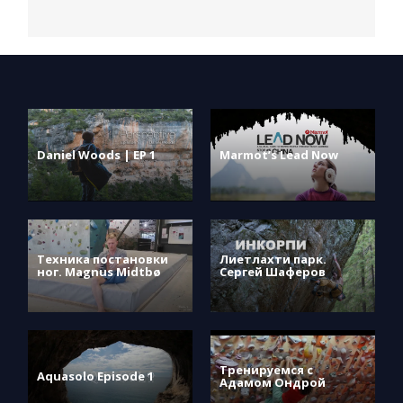
Daniel Woods | EP 1
Marmot’s Lead Now
Техника постановки
Лиетлахти парк.
ног. Magnus Midtbø
Сергей Шаферов
Тренируемся с
Aquasolo Episode 1
Адамом Ондрой