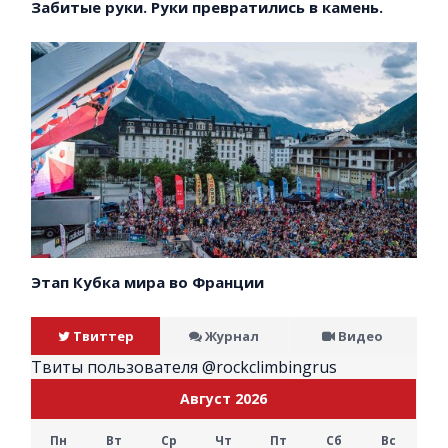
Забитые руки. Руки превратились в камень.
Этап Кубка мира во Франции
Твиттер
Журнал
Видео
Твиты пользователя @rockclimbingrus
Август 2026
Пн
Вт
Ср
Чт
Пт
Сб
Вс