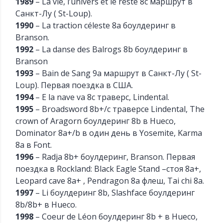
1989
– La vie, l’univers et le reste 8c маршрут в
Санкт-Лу ( St-Loup).
1990
– La traction céleste 8a боулдеринг в
Branson.
1992
– La danse des Balrogs 8b боулдеринг в
Branson
1993
– Bain de Sang 9a маршрут в Санкт-Лу ( St-
Loup). Первая поездка в США.
1994
– E la nave va 8c траверс, Lindental.
1995
– Broadsword 8b+/c траверсe Lindental, The
crown of Aragorn боулдеринг 8b в Hueco,
Dominator 8a+/b в один день в Yosemite, Karma
8a в Font.
1996
– Radja 8b+ боулдеринг, Branson. Первая
поездка в Rockland: Black Eagle Stand –стоя 8a+,
Leopard cave 8a+ , Pendragon 8a флеш, Tai chi 8a.
1997
– Li боулдеринг 8b, Slashface боулдеринг
8b/8b+ в Hueco.
1998
– Coeur de Léon боулдеринг 8b + в Hueco,