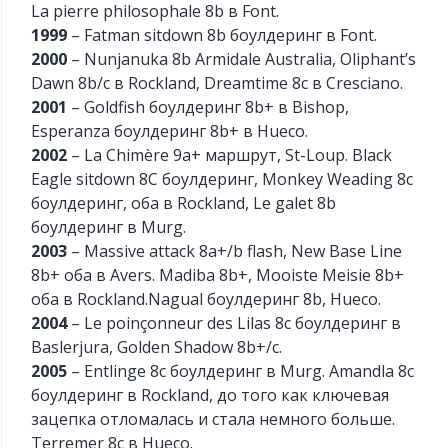
La pierre philosophale 8b в Font.
1999
– Fatman sitdown 8b боулдеринг в Font.
2000
– Nunjanuka 8b Armidale Australia, Oliphant’s
Dawn 8b/c в Rockland, Dreamtime 8c в Cresciano.
2001
– Goldfish боулдеринг 8b+ в Bishop,
Esperanza боулдеринг 8b+ в Hueco.
2002
– La Chimère 9a+ маршрут, St-Loup. Black
Eagle sitdown 8C боулдеринг, Monkey Weading 8c
боулдеринг, оба в Rockland, Le galet 8b
боулдеринг в Murg.
2003
– Massive attack 8a+/b flash, New Base Line
8b+ оба в Avers. Madiba 8b+, Mooiste Meisie 8b+
оба в Rockland.Nagual боулдеринг 8b, Hueco.
2004
– Le poinçonneur des Lilas 8c боулдеринг в
Baslerjura, Golden Shadow 8b+/c.
2005
– Entlinge 8c боулдеринг в Murg. Amandla 8c
боулдеринг в Rockland, до того как ключевая
зацепка отломалась и стала немного больше.
Terremer 8c в Hueco.