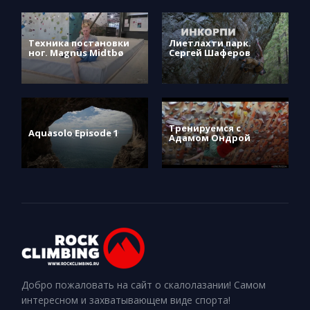
Техника постановки
Лиетлахти парк.
ног. Magnus Midtbø
Сергей Шаферов
Тренируемся с
Aquasolo Episode 1
Адамом Ондрой
Добро пожаловать на сайт о скалолазании! Самом
интересном и захватывающем виде спорта!