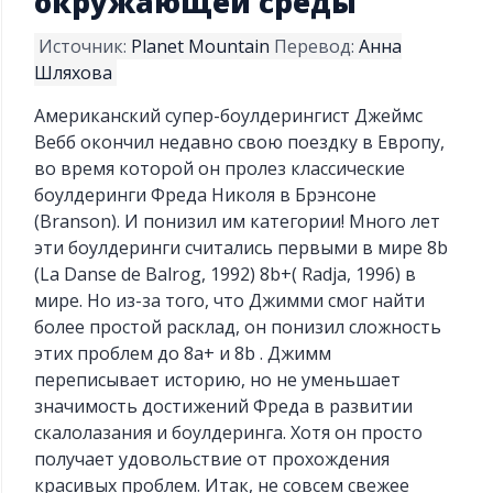
окружающей среды
Источник:
Planet Mountain
Перевод:
Анна
Шляхова
Американский супер-боулдерингист Джеймс
Вебб окончил недавно свою поездку в Европу,
во время которой он пролез классические
боулдеринги Фреда Николя в Брэнсоне
(Branson). И понизил им категории! Много лет
эти боулдеринги считались первыми в мире 8b
(La Danse de Balrog, 1992) 8b+( Radja, 1996) в
мире. Но из-за того, что Джимми смог найти
более простой расклад, он понизил сложность
этих проблем до 8а+ и 8b . Джимм
переписывает историю, но не уменьшает
значимость достижений Фреда в развитии
скалолазания и боулдеринга. Хотя он просто
получает удовольствие от прохождения
красивых проблем. Итак, не совсем свежее