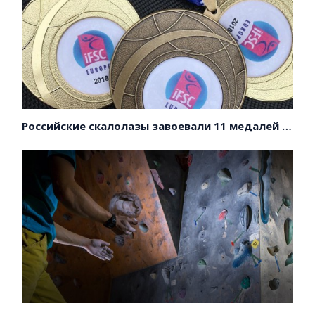
Российские скалолазы завоевали 11 медалей на первенстве Европы!