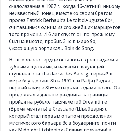
скалолазания в 1987 г., когда 16-летний, никому
неизвестный, юнец вместе со своим братом
пролез Patrick Berhault’s Le toit d’Auguste 8b+,
считавшимся одним из сложнейших маршрутов
того времени. И 6 лет спустя он по-прежнему
был на высоте, пробив 3-ю в мире 9а,
ужасающую вертикаль Bain de Sang.
Но все же его сердце осталось с крешпадами и
зубными щетками, и важной следующей
ступенью стал La danse des Balrog, первый в
мире боулдеринг 8b в 1992 г. и Radja (Раджа),
первый в мире 8b+ четырьмя годами позже. Он
продолжал и дальше раздвигать границы,
пройдя на рубеже тысячелетий Dreamtime
(Время мечтать) в Cresciano (Швейцария),
который стал первым опытом преодоления
мистического барьера 8с в боудеринге, почти
как Midnight Lightening (Сияние полуночи) в