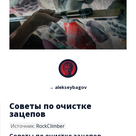
→ alekseybagov
Советы по очистке
зацепов
Источник:
RockClimber
Советы по очистке зацепов.