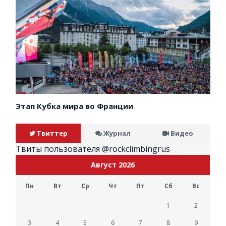
Этап Кубка мира во Франции
Твиттер
Журнал
Видео
Твиты пользователя @rockclimbingrus
Август 2026
Пн
Вт
Ср
Чт
Пт
Сб
Вс
1
2
3
4
5
6
7
8
9