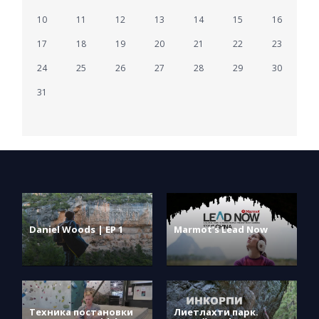
10
11
12
13
14
15
16
17
18
19
20
21
22
23
24
25
26
27
28
29
30
31
Daniel Woods | EP 1
Marmot’s Lead Now
Техника постановки
Лиетлахти парк.