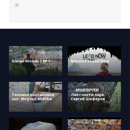
31
Daniel Woods | EP 1
Marmot’s Lead Now
Техника постановки
Лиетлахти парк.
ног. Magnus Midtbø
Сергей Шаферов