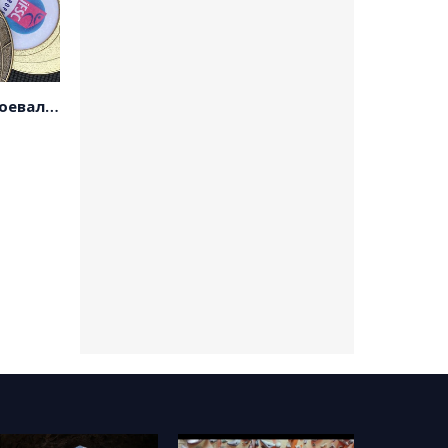
Российские скалолазы завоевали 11 медалей на первенстве Европы!