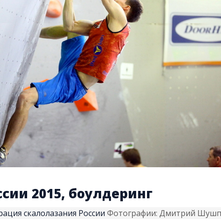
кая
рг
 скалолазанию
ы
ссии 2015, боулдеринг
ация скалолазания России
Фотографии: Дмитрий Шуш