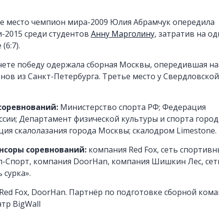
ье место чемпион мира-2009 Юлия Абрамчук опередила
-2015 среди студентов
Анну Марголину
, затратив на од
6:7).
ете победу одержала сборная Москвы, опередившая на
нов из Санкт-Петербурга. Третье место у Свердловской
соревнований:
Министерство спорта РФ; Федерация
ссии; Департамент физической культуры и спорта город
ия скалолазания города Москвы; скалодром Limestone.
нсоры соревнований:
компания Red Fox, сеть спортивн
л-Спорт, компания DoorHan, компания Шишкин Лес, сет
 сурка».
Red Fox, DoorHan. Партнёр по подготовке сборной кома
тр BigWall