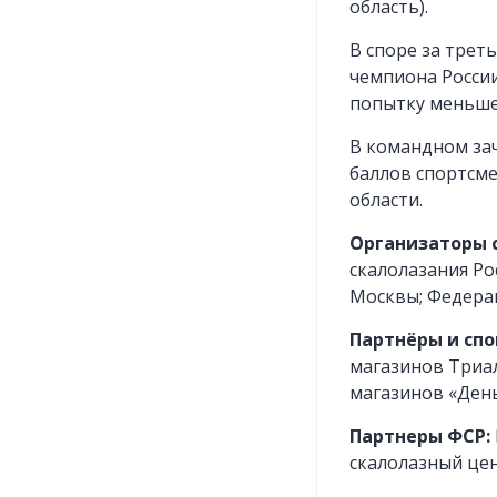
область).
В споре за трет
чемпиона России
попытку меньше (
В командном зач
баллов спортсме
области.
Организаторы 
скалолазания Ро
Москвы; Федерац
Партнёры и спо
магазинов Триа
магазинов «День
Партнеры ФСР:
скалолазный цен