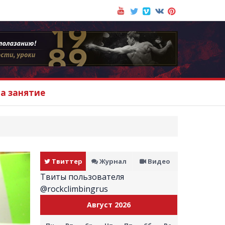
на занятие
Твиттер
Журнал
Видео
Твиты пользователя
@rockclimbingrus
Август 2026