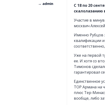
сайте
и
→ admin
C 18 по 20 сен
регион
скалолазанию в
Участие в мину
москвич Алексей
Скачать
Все
Именно Рубцов з
анкету
города
квалификации и 
и
соответственно,
регион
Уже на первой т
ее. И хотя со вт
Тимонов сделали
гарантировал се
Единственное ус
TOP Армана на ч
плюс Тер-Минася
вообще, либо за