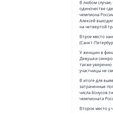
В любом случае,
одиночестве сде
чемпиона России
Алексей выходил
на четвертой тра
Втрое место зан
(Санкт-Петербург
У женщин в фина
Девушки синхрон
также уверенно 
участницы не см
В итоге для выя
затраченные поп
числа бонусов (
чемпионата Росс
Второе место у 