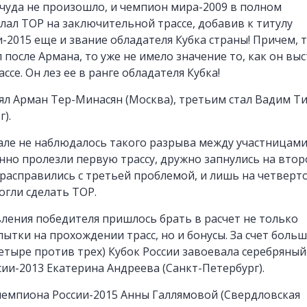
 чуда не произошло, и чемпион мира-2009 в полном
лал TOP на заключительной трассе, добавив к титулу
-2015 еще и звание обладателя Кубка страны! Причем, т
 после Армана, то уже не имело значение то, как он вы
ссе. Он лез ее в ранге обладателя Кубка!
ял Арман Тер-Минасян (Москва), третьим стал Вадим Т
).
ле не наблюдалось такого разрыва между участницами
но пролезли первую трассу, дружно запнулись на втор
расправились с третьей проблемой, и лишь на четверт
огли сделать TOP.
вления победителя пришлось брать в расчет не только
ытки на прохождении трасс, но и бонусы. За счет больш
четыре против трех) Кубок России завоевала серебряный
ии-2013 Екатерина Андреева (Санкт-Петербург).
чемпиона России-2015 Анны Галлямовой (Свердловская