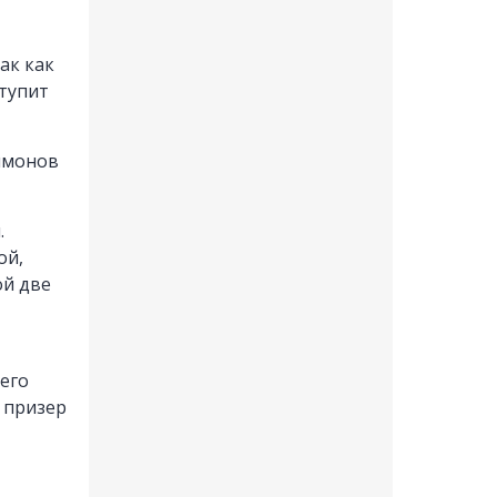
ак как
ступит
имонов
.
ой,
ой две
его
 призер