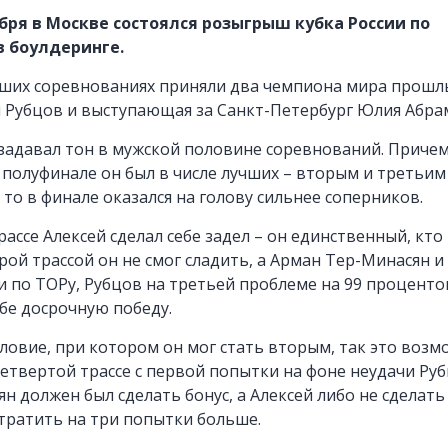
тября в Москве состоялся розыгрыш кубка России по
ы
 боулдеринге.
вших соревнованиях приняли два чемпиона мира прошлы
 Рубцов и выступающая за Санкт-Петербург Юлия Абра
адавал тон в мужской половине соревнований. Причем,
полуфинале он был в числе лучших – вторым и третьим
 то в финале оказался на голову сильнее соперников.
ы
рассе Алексей сделал себе задел – он единственный, кто
орой трассой он не смог сладить, а Арман Тер-Минасян 
 по TOPу, Рубцов на третьей проблеме на 99 проценто
бе досрочную победу.
ловие, при котором он мог стать вторым, так это воз
етвертой трассе с первой попытки на фоне неудачи Руб
н должен был сделать бонус, а Алексей либо не сделать
тратить на три попытки больше.