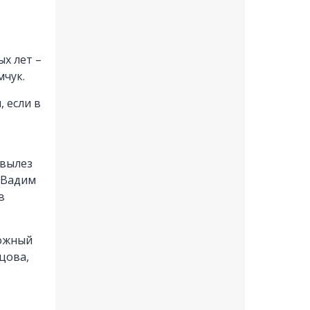
х лет –
мчук.
 если в
 вылез
и Вадим
в
можный
цова,