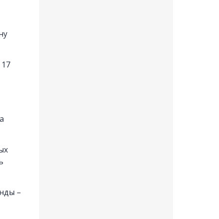
ну
 17
а
ых
ь
нды –