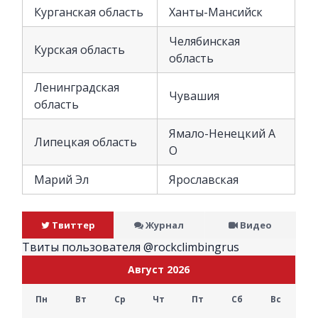
Курганская область
Ханты-Мансийск
Челябинская
Курская область
область
Ленинградская
Чувашия
область
Ямало-Ненецкий А
Липецкая область
О
Марий Эл
Ярославская
Твиттер
Журнал
Видео
Твиты пользователя @rockclimbingrus
Август 2026
Пн
Вт
Ср
Чт
Пт
Сб
Вс