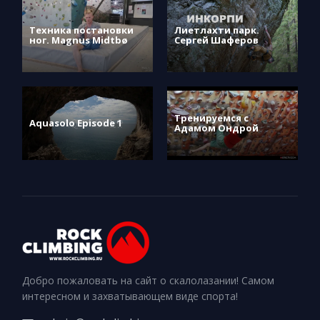
Техника постановки
Лиетлахти парк.
ног. Magnus Midtbø
Сергей Шаферов
Тренируемся с
Aquasolo Episode 1
Адамом Ондрой
Добро пожаловать на сайт о скалолазании! Самом
интересном и захватывающем виде спорта!