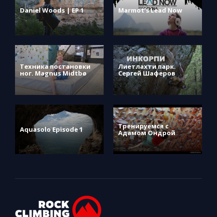
Daniel Woods | EP 1
Marmot’s Lead Now
Техника постановки
Лиетлахти парк.
ног. Magnus Midtbø
Сергей Шаферов
Тренируемся с
Aquasolo Episode 1
Адамом Ондрой