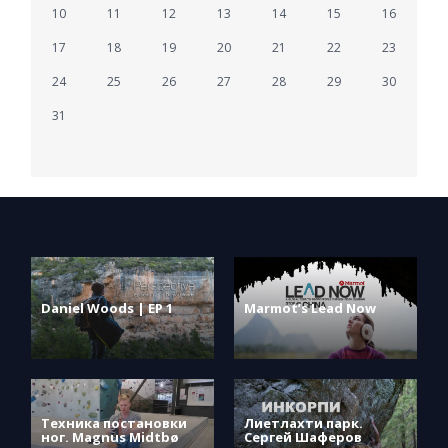
10
11
12
13
14
15
16
17
18
19
20
21
22
23
24
25
26
27
28
29
30
31
Daniel Woods | EP 1
Marmot’s Lead Now
Техника постановки
Лиетлахти парк.
ног. Magnus Midtbø
Сергей Шаферов