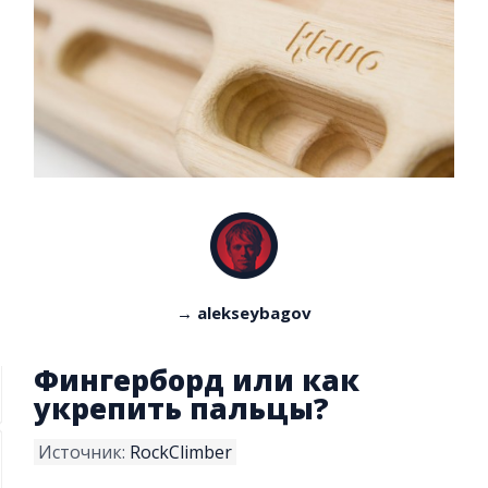
→ alekseybagov
Фингерборд или как
укрепить пальцы?
Источник:
RockClimber