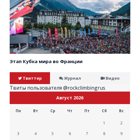
Этап Кубка мира во Франции
Твиттер
Журнал
Видео
Твиты пользователя @rockclimbingrus
Август 2026
Пн
Вт
Ср
Чт
Пт
Сб
Вс
1
2
3
4
5
6
7
8
9