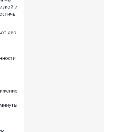
изкой и
остичь.
вот два
енности
вижение
 минуты
ем