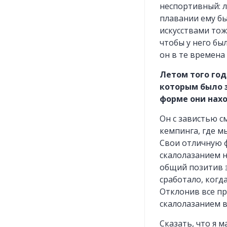
неспортивный: л
плавании ему бы
искусствами тож
чтобы у него бы
он в те времена
Летом того го
которым было з
форме они нах
Он с завистью с
кемпинга, где м
Свои отличную 
скалолазанием н
общий позитив э
сработало, когд
Отклонив все пр
скалолазанием 
Сказать, что я 