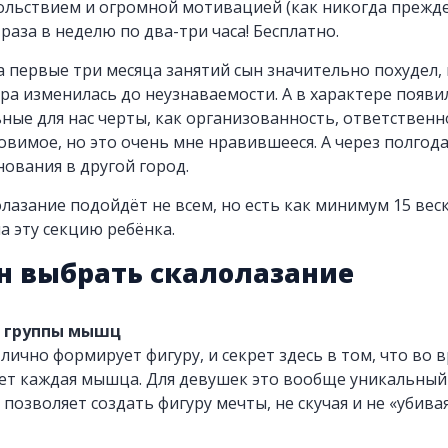
вольствием и огромной мотивацией (как никогда прежде
раза в неделю по два-три часа! Бесплатно.
а первые три месяца занятий сын значительно похудел, 
ра изменилась до неузнаваемости. А в характере появи
ные для нас черты, как организованность, ответственн
овимое, но это очень мне нравившееся. А через полгода
нования в другой город.
лазание подойдёт не всем, но есть как минимум 15 вес
а эту секцию ребёнка.
н выбрать скалолазание
е группы мышц
лично формирует фигуру, и секрет здесь в том, что во 
ет каждая мышца. Для девушек это вообще уникальный
позволяет создать фигуру мечты, не скучая и не «убива