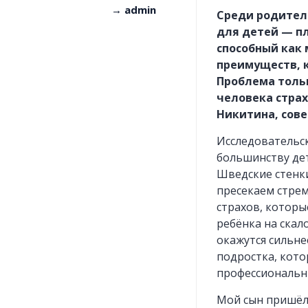
сайте
и
→ admin
Среди родителе
регион
для детей — пла
способный как 
преимуществ, к
Проблема тольк
Скачать
Все
человека страх
анкету
города
Никитина, сов
и
регион
Исследовательс
большинству дет
Шведские стенки
пресекаем стрем
страхов, которы
ребёнка на скал
окажутся сильне
подростка, кото
профессиональн
Мой сын пришёл 