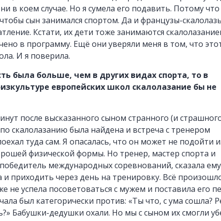
 ни в коем случае. Но я сумела его подавить. Потому что
 чтобы сын занимался спортом. Да и французы-скалолаз
тление. Кстати, их дети тоже занимаются скалолазанием
ено в программу. Ещё они уверяли меня в том, что это
ла. И я поверила.
сть была больше, чем в других видах спорта, то в
изкультуре европейских школ скалолазание бы не
минут после высказанного сыном странного (и страшного
 по скалолазанию была найдена и встреча с тренером
оехал туда сам. Я опасалась, что он может не подойти и
рошей физической формы. Но тренер, мастер спорта и
победитель международных соревнований, сказала ему
а и приходить через день на тренировку. Всё произошл
аже не успела посоветоваться с мужем и поставила его п
чала был категорически против: «Ты что, с ума сошла? 
?» Бабушки-дедушки охали. Но мы с сыном их смогли уб