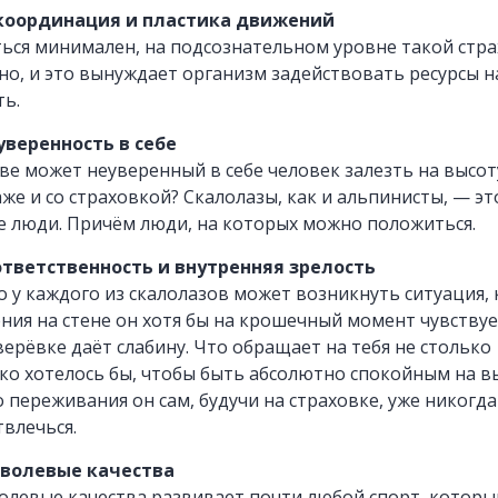
 координация и пластика движений
ться минимален, на подсознательном уровне такой стра
вно, и это вынуждает организм задействовать ресурсы н
ь.
уверенность в себе
зве может неуверенный в себе человек залезть на высот
аже и со страховкой? Скалолазы, как и альпинисты, — эт
е люди. Причём люди, на которых можно положиться.
 ответственность и внутренняя зрелость
о у каждого из скалолазов может возникнуть ситуация, 
ия на стене он хотя бы на крошечный момент чувствуе
ерёвке даёт слабину. Что обращает на тебя не столько
ко хотелось бы, чтобы быть абсолютно спокойным на в
 переживания он сам, будучи на страховке, уже никогда
твлечься.
я волевые качества
волевые качества развивает почти любой спорт, котор