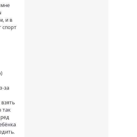
 мне
ы
, и в
т спорт
)
з-за
 взять
о так
еред
Ребёнка
едить.