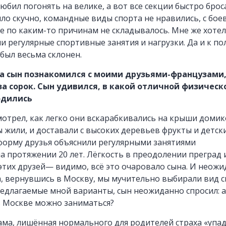
юбил погонять на велике, а вот все секции быстро броса
ло скучно, командные виды спорта не нравились, с бо
е по каким-то причинам не складывалось. Мне же хотел
ли регулярные спортивные занятия и нагрузки. Да и к по
 был весьма склонен.
да сын познакомился с моими друзьями-французами
а сорок. Сын удивился, в какой отличной физическ
одились
мотрел, как легко они вскарабкивались на крыши доми
ы жили, и доставали с высоких деревьев фрукты и детски
форму друзья объяснили регулярными занятиями
а протяжении 20 лет. Лёгкость в преодолении преград 
тих друзей— видимо, всё это очаровало сына. И неож
а, вернувшись в Москву, мы мучительно выбирали вид с
едлагаемые мной варианты, сын неожиданно спросил: а
в Москве можно заниматься?
мама, лишённая нормального для родителей страха «упад