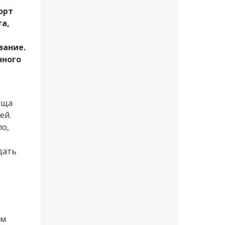
орт
та,
зание.
нного
уща
ей.
ло,
дать
ем