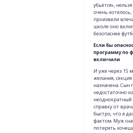
убьётся», нельзя
очень хотелось,
произвели впеча
школе оно включ
безопаснее футбо
Если бы опасно
программу по ф
включили
И уже через 15 
желания, секция
назначена. Сын п
недостаточно хо
неоднократный 
справку от врач
быстро, что я д
фактом. Муж сна
потерять хочешь