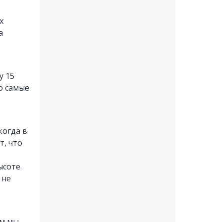
х
а
у 15
о самые
когда в
т, что
ысоте.
 не
ым мы