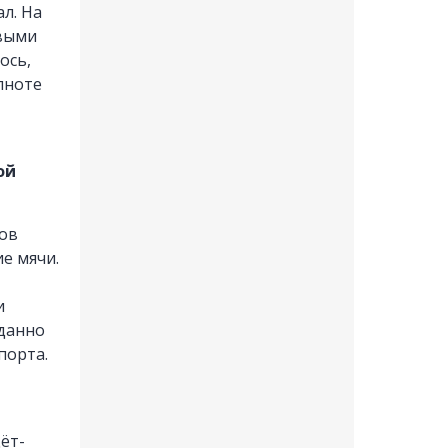
л. На
евыми
ось,
лноте
,
ой
ков
е мячи.
и
иданно
порта.
ёт-