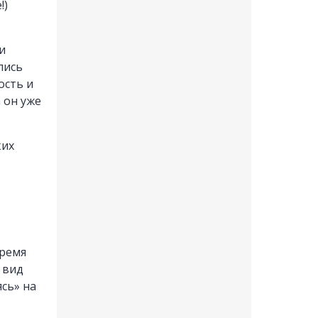
!)
и
лись
ость и
 он уже
ких
время
 вид
ясь» на