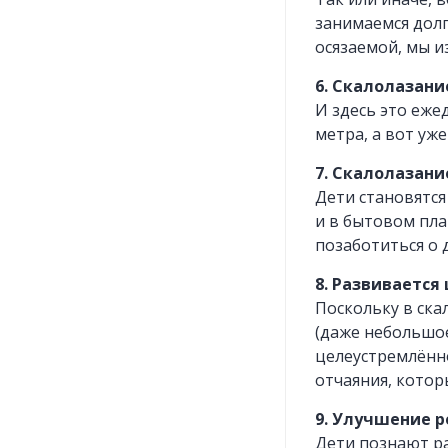
занимаемся долг
осязаемой, мы и
6. Скалолазани
И здесь это еже
метра, а вот уже
7. Скалолазан
Дети становятся
и в бытовом пла
позаботиться о 
8. Развивается
Поскольку в ска
(даже небольшое
целеустремлённо
отчаяния, кото
9. Улучшение р
Дети познают ра