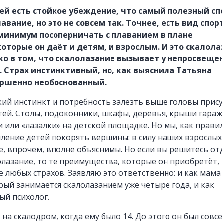
й есть стойкое убеждение, что самый полезный сп
ы
вание, но это не совсем так. Точнее, есть вид спор
минимум посоперничать с плаванием в плане
оторые он даёт и детям, и взрослым. И это скалола
о в том, что скалолазание вызывает у непросвещё
. Страх инстинктивный, но, как выяснила Татьяна
ершенно необоснованный.
ы
кий инстинкт и потребность залезть выше головы прис
ей. Столы, подоконники, шкафы, деревья, крыши гараж
 или «лазалки» на детской площадке. Но мы, как прави
ление детей покорять вершины: в силу наших взрослых
е, впрочем, вполне объяснимы. Но если вы решитесь от
олазание, то те преимущества, которые он приобретёт,
е любых страхов. Заявляю это ответственно: и как мама
рый занимается скалолазанием уже четыре года, и как
ый психолог.
на скалодром, когда ему было 14. До этого он был совс