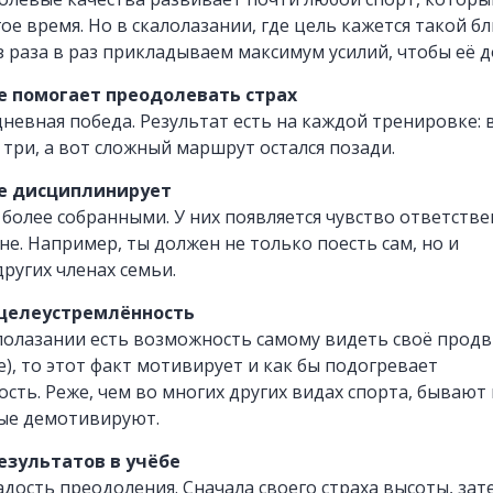
ое время. Но в скалолазании, где цель кажется такой бл
з раза в раз прикладываем максимум усилий, чтобы её д
е помогает преодолевать страх
дневная победа. Результат есть на каждой тренировке: 
 три, а вот сложный маршрут остался позади.
ие дисциплинирует
 более собранными. У них появляется чувство ответств
не. Например, ты должен не только поесть сам, но и
других членах семьи.
 целеустремлённость
лолазании есть возможность самому видеть своё прод
), то этот факт мотивирует и как бы подогревает
сть. Реже, чем во многих других видах спорта, бывают
рые демотивируют.
езультатов в учёбе
дость преодоления. Сначала своего страха высоты, зат