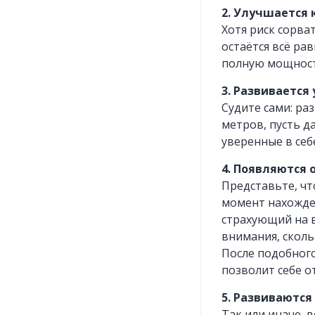
2. Улучшается
Хотя риск сорва
остаётся всё ра
полную мощност
3. Развивается 
Судите сами: ра
метров, пусть д
уверенные в себ
4.​ Появляются
Представьте, чт
момент нахожден
страхующий на в
внимания, сколь
После подобного
позволит себе о
5.​ Развиваютс
Так или иначе, 