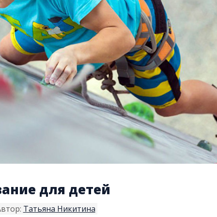
кая
рг
 скалолазанию
ы
ание для детей
втор:
Татьяна Никитина